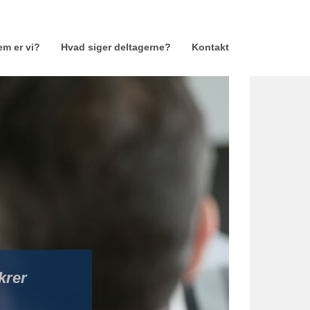
m er vi?
Hvad siger deltagerne?
Kontakt
krer