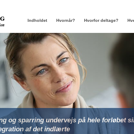
Indholdet
Hvornår?
Hvorfor deltage?
Hve
g og sparring undervejs på hele forløbet si
egration af det indlærte